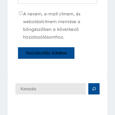
A nevem, e-mail címem, és
weboldalcímem mentése a
böngészőben a következő
hozzászólásomhoz.
K
e
r
e