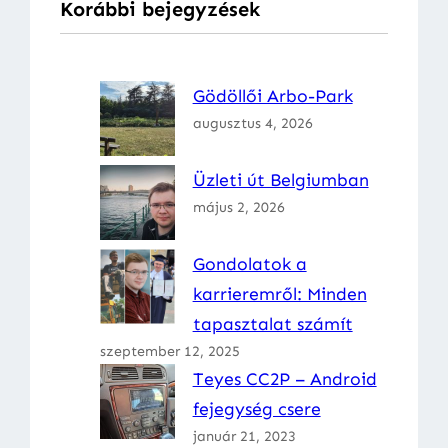
Korábbi bejegyzések
s
é
s
Gödöllői Arbo-Park
augusztus 4, 2026
Üzleti út Belgiumban
május 2, 2026
Gondolatok a
karrieremről: Minden
tapasztalat számít
szeptember 12, 2025
Teyes CC2P – Android
fejegység csere
január 21, 2023