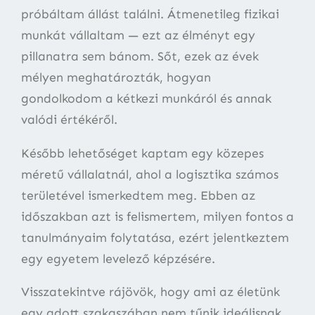
próbáltam állást találni. Átmenetileg fizikai
munkát vállaltam — ezt az élményt egy
pillanatra sem bánom. Sőt, ezek az évek
mélyen meghatározták, hogyan
gondolkodom a kétkezi munkáról és annak
valódi értékéről.
Később lehetőséget kaptam egy közepes
méretű vállalatnál, ahol a logisztika számos
területével ismerkedtem meg. Ebben az
időszakban azt is felismertem, milyen fontos a
tanulmányaim folytatása, ezért jelentkeztem
egy egyetem levelező képzésére.
Visszatekintve rájövök, hogy ami az életünk
egy adott szakaszában nem tűnik ideálisnak,